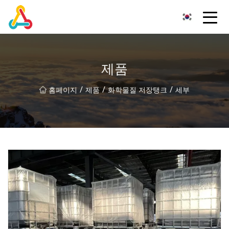
청두 볼드로드 벤처스 그룹
제품
/
/
/
홈페이지
제품
화학물질 저장탱크
세부