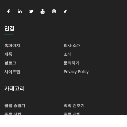
연결
홈페이지
회사 소개
제품
소식
블로그
문의하기
사이트맵
Privacy Policy
카테고리
필름 증발기
박막 건조기
증류 장치
증류 장치
추출탑
화학물질 저장탱크